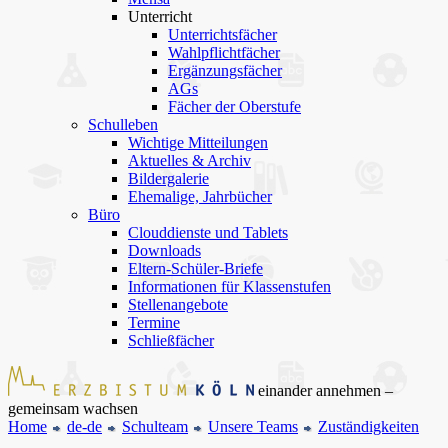
Unterricht
Unterrichtsfächer
Wahlpflichtfächer
Ergänzungsfächer
AGs
Fächer der Oberstufe
Schulleben
Wichtige Mitteilungen
Aktuelles & Archiv
Bildergalerie
Ehemalige, Jahrbücher
Büro
Clouddienste und Tablets
Downloads
Eltern-Schüler-Briefe
Informationen für Klassenstufen
Stellenangebote
Termine
Schließfächer
einander annehmen –
gemeinsam wachsen
Home
de-de
Schulteam
Unsere Teams
Zuständigkeiten