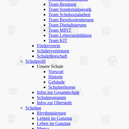
Team Beratung
Team Sonderpädagogik
Team Schulsozialarbeit
Team Berufsorientierung
Team Digitalisierung
Team MINT
Team Lehrerausbildung
Team KIT
Förderverein
Schülervertretung
Schulpflegschaft
Schulprofil
Unsere Schule
Vorwort
Historie
Gebäude
Schulseelsorge
Infos zur Gesamtschule
Schulprogramm
Infos zur Oberstufe
Schultag
Rhythmisierung
Lernen im Ganztag
Leben im Ganztag
Mensa