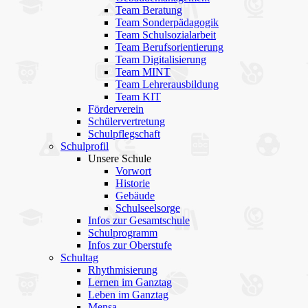
Team Beratung
Team Sonderpädagogik
Team Schulsozialarbeit
Team Berufsorientierung
Team Digitalisierung
Team MINT
Team Lehrerausbildung
Team KIT
Förderverein
Schülervertretung
Schulpflegschaft
Schulprofil
Unsere Schule
Vorwort
Historie
Gebäude
Schulseelsorge
Infos zur Gesamtschule
Schulprogramm
Infos zur Oberstufe
Schultag
Rhythmisierung
Lernen im Ganztag
Leben im Ganztag
Mensa